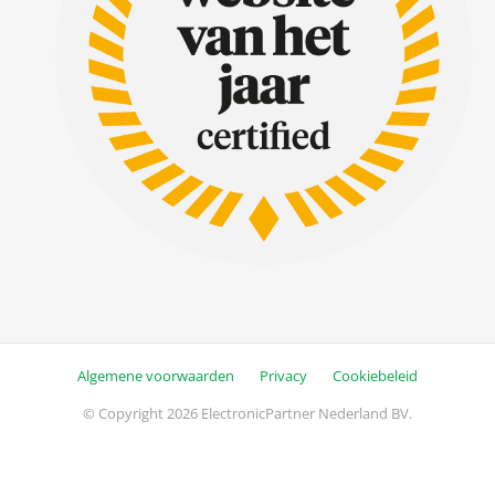
Algemene voorwaarden
Privacy
Cookiebeleid
© Copyright 2026 ElectronicPartner Nederland BV.